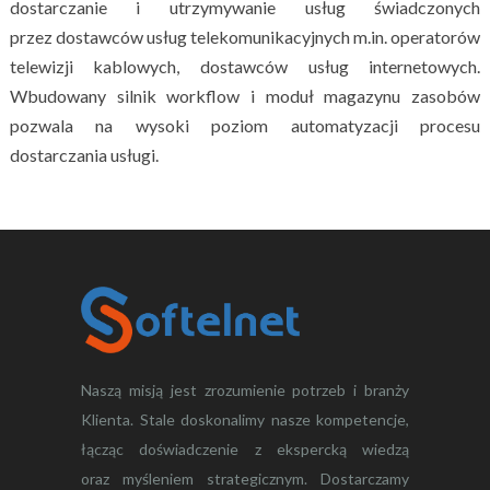
dostarczanie i utrzymywanie usług świadczonych
przez dostawców usług telekomunikacyjnych m.in. operatorów
telewizji kablowych, dostawców usług internetowych.
Wbudowany silnik workflow i moduł magazynu zasobów
pozwala na wysoki poziom automatyzacji procesu
dostarczania usługi.
Naszą misją jest zrozumienie potrzeb i branży
Klienta. Stale doskonalimy nasze kompetencje,
łącząc doświadczenie z ekspercką wiedzą
oraz myśleniem strategicznym. Dostarczamy