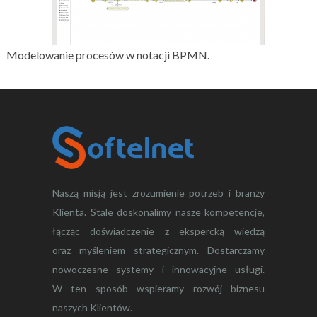
Modelowanie procesów w notacji BPMN.
Naszą misją jest zrozumienie potrzeb i branży
Klienta. Stale doskonalimy nasze kompetencje,
łącząc doświadczenie z ekspercką wiedzą
oraz myśleniem strategicznym. Dostarczamy
nowoczesne systemy i innowacyjne usługi.
W ten sposób wspieramy rozwój biznesu
naszych Klientów.