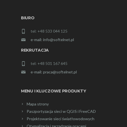
BIURO
tel: +48 533 044 125
e-mail: info@softelnet.pl
REKRUTACJA
tel: +48 501 167 645
e-mail: praca@softelnet.pl
MENU I KLUCZOWE PRODUKTY
Mapa strony
Paszportyzacja sieci w QGIS i FreeCAD
Projektowanie sieci światłowodowych
Otymalizacja i zarządzanie pracami